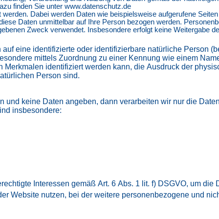
 dazu finden Sie unter www.datenschutz.de
t werden. Dabei werden Daten wie beispielsweise aufgerufene Seite
 diese Daten unmittelbar auf Ihre Person bezogen werden. Persone
egebenen Zweck verwendet. Insbesondere erfolgt keine Weitergabe der
f eine identifizierte oder identifizierbare natürliche Person (be
nsbesondere mittels Zuordnung zu einer Kennung wie einem Nam
erkmalen identifiziert werden kann, die Ausdruck der physisc
 natürlichen Person sind.
n und keine Daten angeben, dann verarbeiten wir nur die Daten
sind insbesondere:
rechtigte Interessen gemäß Art. 6 Abs. 1 lit. f) DSGVO, um die 
der Website nutzen, bei der weitere personenbezogene und nic