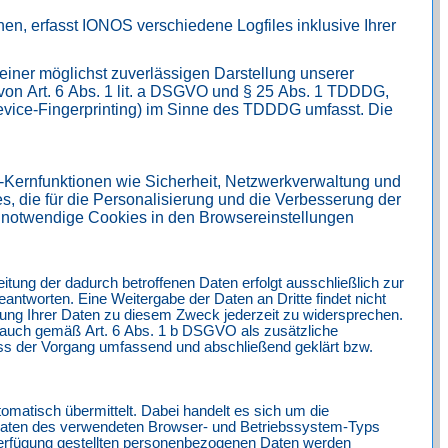
n, erfasst IONOS verschiedene Logfiles inklusive Ihrer
einer möglichst zuverlässigen Darstellung unserer
 von Art. 6 Abs. 1 lit. a DSGVO und § 25 Abs. 1 TDDDG,
Device-Fingerprinting) im Sinne des TDDDG umfasst. Die
-Kernfunktionen wie Sicherheit, Netzwerkverwaltung und
, die für die Personalisierung und die Verbesserung der
en notwendige Cookies in den Browsereinstellungen
tung der dadurch betroffenen Daten erfolgt ausschließlich zur
eantworten. Eine Weitergabe der Daten an Dritte findet nicht
dung Ihrer Daten zu diesem Zweck jederzeit zu widersprechen.
 auch gemäß Art. 6 Abs. 1 b DSGVO als zusätzliche
ass der Vorgang umfassend und abschließend geklärt bzw.
tomatisch übermittelt. Dabei handelt es sich um die
daten des verwendeten Browser- und Betriebssystem-Typs
Verfügung gestellten personenbezogenen Daten werden