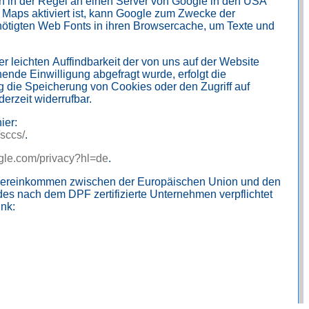
en in der Regel an einen Server von Google in den USA
 Maps aktiviert ist, kann Google zum Zwecke der
enötigten Web Fonts in ihren Browsercache, um Texte und
 leichten Auffindbarkeit der von uns auf der Website
hende Einwilligung abgefragt wurde, erfolgt die
g die Speicherung von Cookies oder den Zugriff auf
erzeit widerrufbar.
Die Datenübertragung in die USA wird auf die Standardvertragsklauseln der EU-Kommission gestützt. Details finden Sie hier:
/sccs/
.
ogle.com/privacy?hl=de
.
 Übereinkommen zwischen der Europäischen Union und den
es nach dem DPF zertifizierte Unternehmen verpflichtet
sich, diese Datenschutzstandards einzuhalten. Weitere Informationen hierzu erhalten Sie vom Anbieter unter folgendem Link: