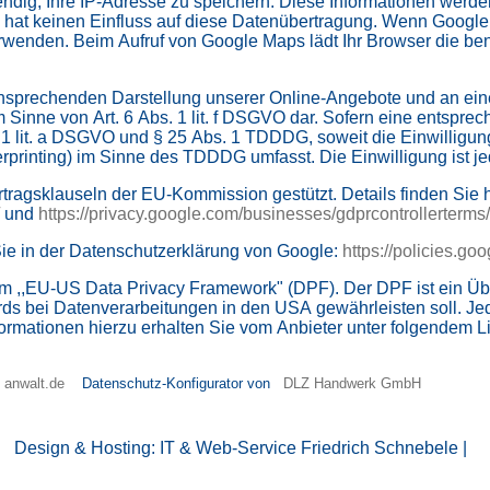
ndig, Ihre IP-Adresse zu speichern. Diese Informationen werd
te hat keinen Einfluss auf diese Datenübertragung. Wenn Google
verwenden. Beim Aufruf von Google Maps lädt Ihr Browser die b
nsprechenden Darstellung unserer Online-Angebote und an einer
m Sinne von Art. 6 Abs. 1 lit. f DSGVO dar. Sofern eine entsprec
. 1 lit. a DSGVO und § 25 Abs. 1 TDDDG, soweit die Einwilligun
rprinting) im Sinne des TDDDG umfasst. Die Einwilligung ist jed
und
https://privacy.google.com/businesses/gdprcontrollerterms
ie in der Datenschutzerklärung von Google:
https://policies.go
dem ,,EU-US Data Privacy Framework" (DPF). Der DPF ist ein
ds bei Datenverarbeitungen in den USA gewährleisten soll. Jed
 anwalt.de
Datenschutz-Konfigurator von
DLZ Handwerk GmbH
Design & Hosting: IT & Web-Service Friedrich Schnebele |