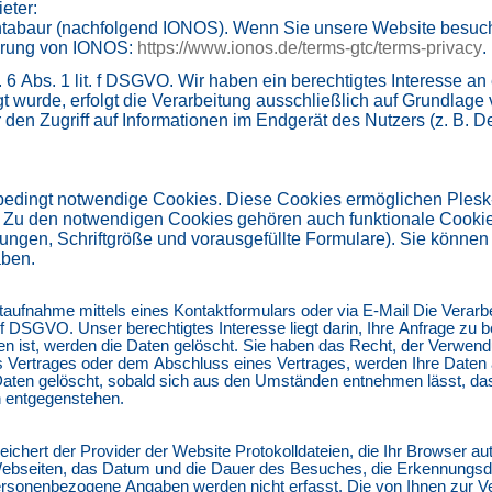
eter:
ontabaur (nachfolgend IONOS). Wenn Sie unsere Website besuche
lärung von IONOS:
https://www.ionos.de/terms-gtc/terms-privacy
.
 Abs. 1 lit. f DSGVO. Wir haben ein berechtigtes Interesse an 
t wurde, erfolgt die Verarbeitung ausschließlich auf Grundlage
 den Zugriff auf Informationen im Endgerät des Nutzers (z. B. 
bedingt notwendige Cookies. Diese Cookies ermöglichen Plesk
. Zu den notwendigen Cookies gehören auch funktionale Cookies
ellungen, Schriftgröße und vorausgefüllte Formulare). Sie könn
aben.
aufnahme mittels eines Kontaktformulars oder via E-Mail Die Verarbei
 f DSGVO. Unser berechtigtes Interesse liegt darin, Ihre Anfrage zu b
sen ist, werden die Daten gelöscht. Sie haben das Recht, der Verwen
es Vertrages oder dem Abschluss eines Vertrages, werden Ihre Daten
 Daten gelöscht, sobald sich aus den Umständen entnehmen lässt, d
n entgegenstehen.
ichert der Provider der Website Protokolldateien, die Ihr Browser au
Webseiten, das Datum und die Dauer des Besuches, die Erkennungs
personenbezogene Angaben werden nicht erfasst. Die von Ihnen zur 