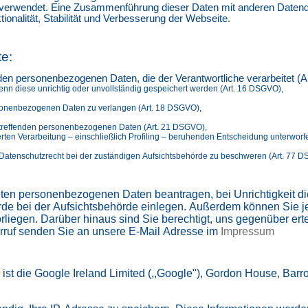
 verwendet. Eine Zusammenführung dieser Daten mit anderen Datenquelle
onalität, Stabilität und Verbesserung der Webseite.
e:
nden personenbezogenen Daten, die der Verantwortliche verarbeitet (
enn diese unrichtig oder unvollständig gespeichert werden (Art. 16 DSGVO),
rsonenbezogenen Daten zu verlangen (Art. 18 DSGVO),
etreffenden personenbezogenen Daten (Art. 21 DSGVO),
erten Verarbeitung – einschließlich Profiling – beruhenden Entscheidung unterworf
atenschutzrecht bei der zuständigen Aufsichtsbehörde zu beschweren (Art. 77 DSG
teten personenbezogenen Daten beantragen, bei Unrichtigkeit d
de bei der Aufsichtsbehörde einlegen. Außerdem können Sie j
egen. Darüber hinaus sind Sie berechtigt, uns gegenüber erteil
derruf senden Sie an unsere E-Mail Adresse im
Impressum
st die Google Ireland Limited (,,Google"), Gordon House, Barrow 