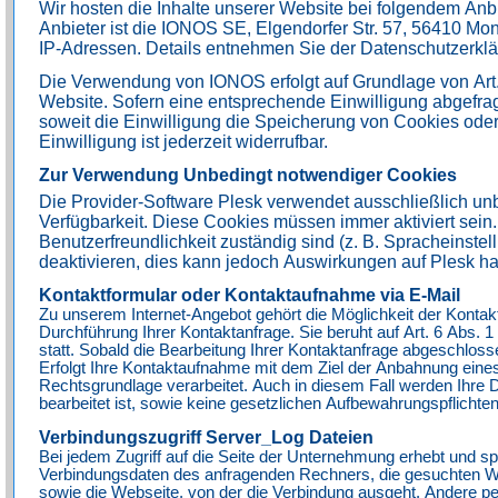
Wir hosten die Inhalte unserer Website bei folgendem Anbi
Anbieter ist die IONOS SE, Elgendorfer Str. 57, 56410 M
IP-Adressen. Details entnehmen Sie der Datenschutzerk
Die Verwendung von IONOS erfolgt auf Grundlage von Art. 6
Website. Sofern eine entsprechende Einwilligung abgefrag
soweit die Einwilligung die Speicherung von Cookies oder
Einwilligung ist jederzeit widerrufbar.
Zur Verwendung Unbedingt notwendiger Cookies
Die Provider-Software Plesk verwendet ausschließlich un
Verfügbarkeit. Diese Cookies müssen immer aktiviert sein
Benutzerfreundlichkeit zuständig sind (z. B. Spracheinst
deaktivieren, dies kann jedoch Auswirkungen auf Plesk h
Kontaktformular oder Kontaktaufnahme via E-Mail
Zu unserem Internet-Angebot gehört die Möglichkeit der Kontakt
Durchführung Ihrer Kontaktanfrage. Sie beruht auf Art. 6 Abs. 1
statt. Sobald die Bearbeitung Ihrer Kontaktanfrage abgeschlos
Erfolgt Ihre Kontaktaufnahme mit dem Ziel der Anbahnung ein
Rechtsgrundlage verarbeitet. Auch in diesem Fall werden Ihre
bearbeitet ist, sowie keine gesetzlichen Aufbewahrungspflichte
Verbindungszugriff Server_Log Dateien
Bei jedem Zugriff auf die Seite der Unternehmung erhebt und spe
Verbindungsdaten des anfragenden Rechners, die gesuchten 
sowie die Webseite, von der die Verbindung ausgeht. Andere 